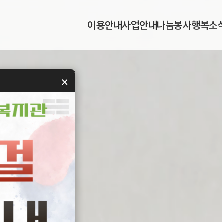
이
용
안
내
사
업
안
내
나
눔
봉
사
행
복
소
이
용
안
내
사
업
안
내
나
눔
봉
사
행
복
소
×