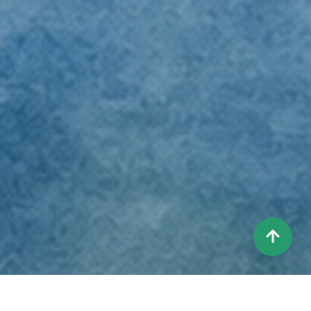
상
단
으
로
이