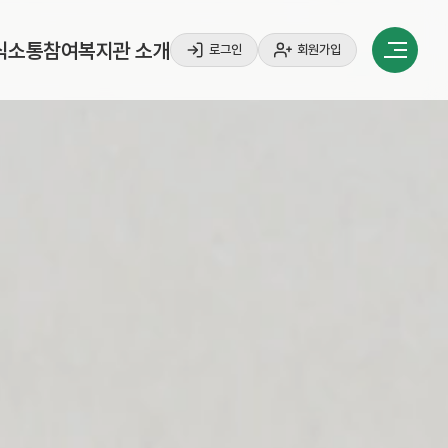
식
소
통
참
여
복
지
관
소
개
로그인
회원가입
식
소
통
참
여
복
지
관
소
개