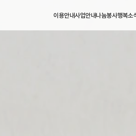
이
용
안
내
사
업
안
내
나
눔
봉
사
행
복
소
이
용
안
내
사
업
안
내
나
눔
봉
사
행
복
소