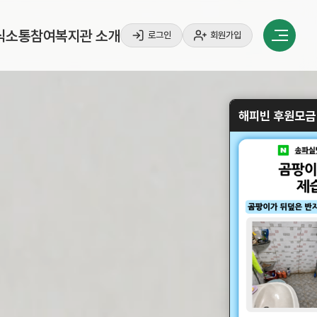
식
소
통
참
여
복
지
관
소
개
로그인
회원가입
식
소
통
참
여
복
지
관
소
개
해피빈 후원모금