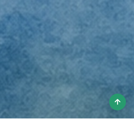
상
단
으
로
이