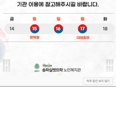
상
하루 동안 보지 않기
단
으
로
이
동
QUICK SERVICE