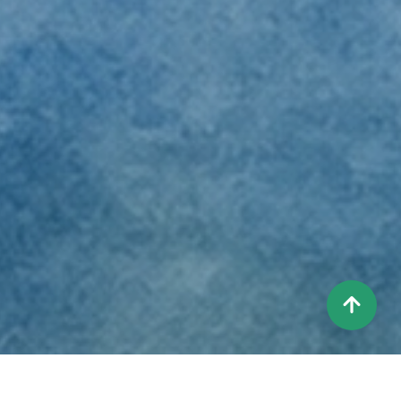
상
단
으
로
이