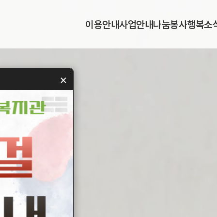
이
용
안
내
사
업
안
내
나
눔
봉
사
행
복
소
이
용
안
내
사
업
안
내
나
눔
봉
사
행
복
소
×