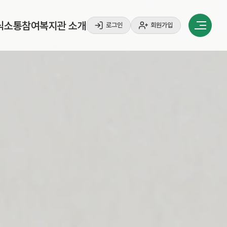
식
소
통
참
여
복
지
관
소
개
로그인
회원가입
식
소
통
참
여
복
지
관
소
개