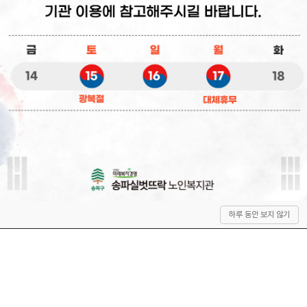
상
하루 동안 보지 않기
단
으
로
이
동
QUICK SERVICE