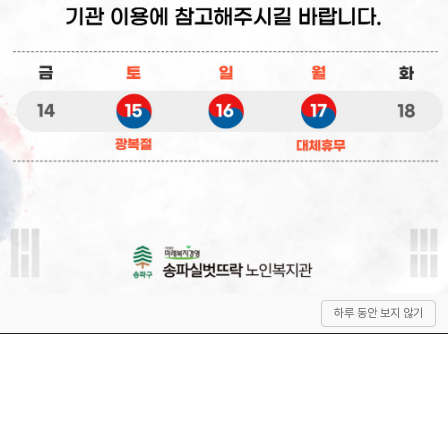
상
하루 동안 보지 않기
단
으
로
이
동
QUICK SERVICE