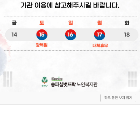
상
하루 동안 보지 않기
단
으
로
이
동
QUICK SERVICE