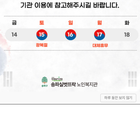
상
하루 동안 보지 않기
단
으
로
이
동
QUICK SERVICE