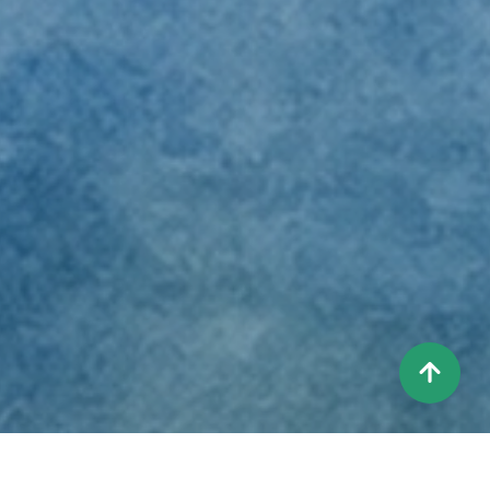
상
단
으
로
이