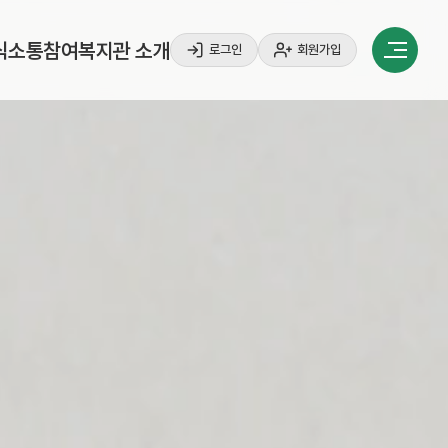
식
소
통
참
여
복
지
관
소
개
로그인
회원가입
식
소
통
참
여
복
지
관
소
개