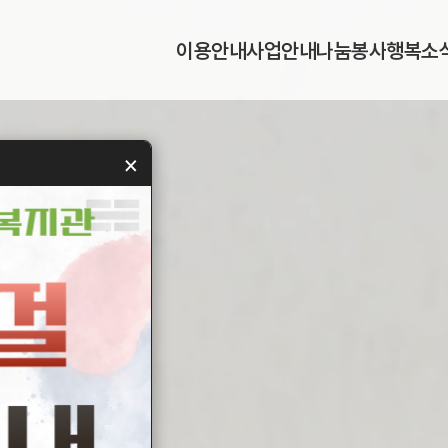
이
용
안
내
사
업
안
내
나
눔
봉
사
행
복
소
이
용
안
내
사
업
안
내
나
눔
봉
사
행
복
소
×