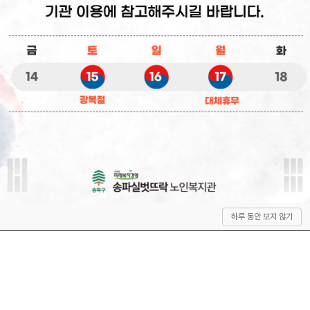
상
하루 동안 보지 않기
단
으
로
이
동
QUICK SERVICE