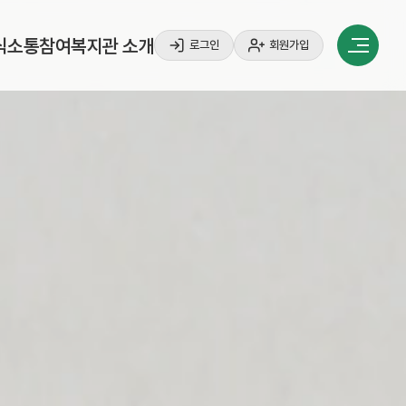
식
소
통
참
여
복
지
관
소
개
로그인
회원가입
식
소
통
참
여
복
지
관
소
개