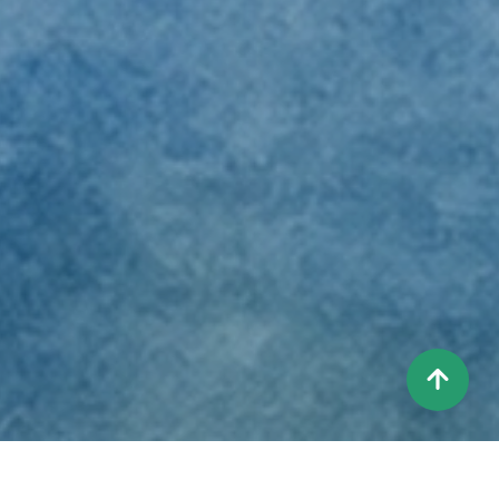
상
단
으
로
이