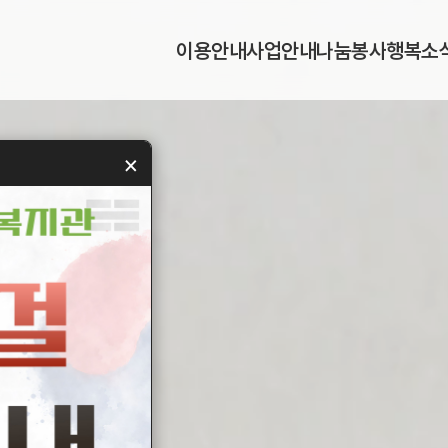
이
용
안
내
사
업
안
내
나
눔
봉
사
행
복
소
이
용
안
내
사
업
안
내
나
눔
봉
사
행
복
소
×