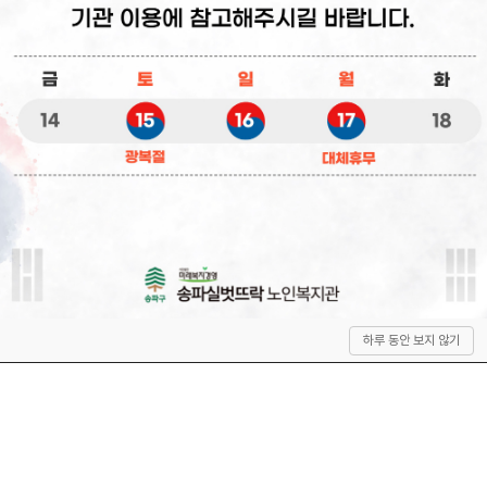
상
하루 동안 보지 않기
단
으
로
이
동
QUICK SERVICE