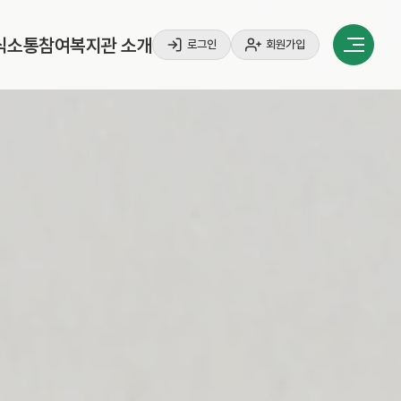
식
소
통
참
여
복
지
관
소
개
로그인
회원가입
식
소
통
참
여
복
지
관
소
개