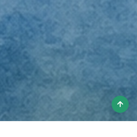
상
단
으
로
이