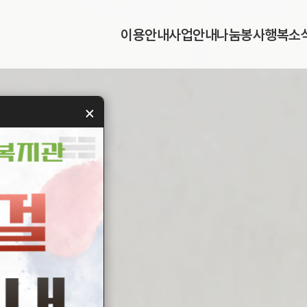
이
용
안
내
사
업
안
내
나
눔
봉
사
행
복
소
이
용
안
내
사
업
안
내
나
눔
봉
사
행
복
소
×