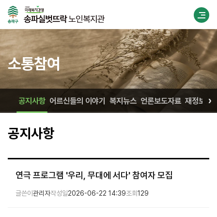
소통참여
›
공지사항
어르신들의 이야기
복지뉴스
언론보도자료
재정보고
공지사항
연극 프로그램 '우리, 무대에 서다' 참여자 모집
글쓴이
관리자
작성일
2026-06-22 14:39
조회
129